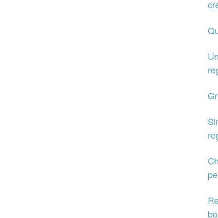
cr
Qu
Un
re
Gr
Si
re
Ch
pe
Re
bo