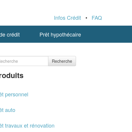
Infos Crédit
•
FAQ
e crédit
Prêt hypothécaire
Recherche
roduits
êt personnel
êt auto
êt travaux et rénovation