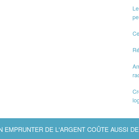
Le
pe
Ce
Ré
Am
ra
Cr
lo
N EMPRUNTER DE L'ARGENT COÛTE AUSSI DE