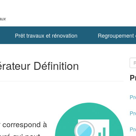
taux
Prêt travaux et rénovation
Regroupement d
érateur Définition
P
Pr
Pr
ur correspond à
Pr
uré qui peut